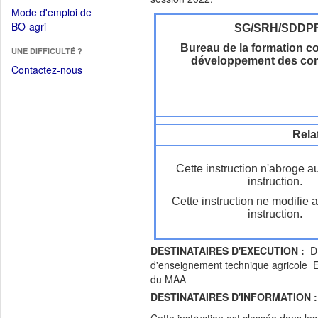
dans
dans
Mode d'emploi de
une
une
(Ouvrir
BO-agri
SG/SRH/SDDP
autre
nouvelle
dans
fenêtre)
Bureau de la formation co
fenêtre)
UNE DIFFICULTÉ ?
une
développement des co
nouvelle
Contactez-nous
fenêtre)
Rela
Cette instruction n'abroge a
instruction.
Cette instruction ne modifie 
instruction.
DESTINATAIRES D'EXECUTION :
DR
d'enseignement technique agricole E
du MAA
DESTINATAIRES D'INFORMATION :