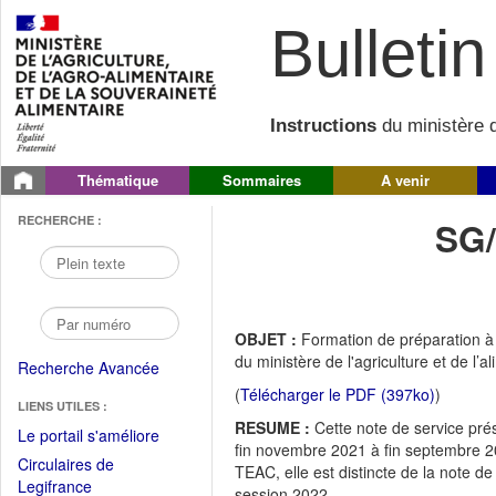
Bulletin 
Instructions
du ministère d
Thématique
Sommaires
A venir
RECHERCHE :
SG
OBJET :
Formation de préparation à 
du ministère de l'agriculture et de l’
Recherche Avancée
(
Télécharger le PDF (397ko)
)
LIENS UTILES :
RESUME :
Cette note de service pré
(Fichier
Le portail s'améliore
fin novembre 2021 à fin septembre 2
PDF
Circulaires de
TEAC, elle est distincte de la note de
ouvrir
(Ouvrir
Legifrance
session 2022.