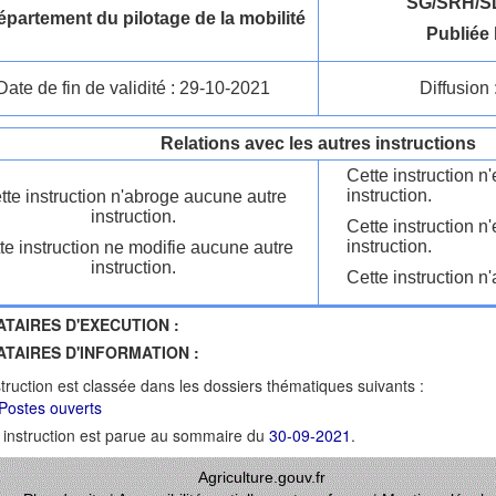
SG/SRH/S
partement du pilotage de la mobilité
Publiée 
Date de fin de validité : 29-10-2021
Diffusion 
Relations avec les autres instructions
Cette instruction 
instruction.
tte instruction n'abroge aucune autre
instruction.
Cette instruction n
instruction.
te instruction ne modifie aucune autre
instruction.
Cette instruction n'
ATAIRES D'EXECUTION :
ATAIRES D'INFORMATION :
struction est classée dans les dossiers thématiques suivants :
Postes ouverts
 instruction est parue au sommaire du
30-09-2021
.
Agriculture.gouv.fr