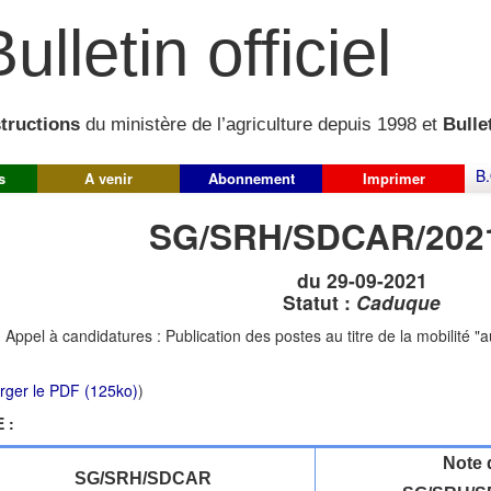
ulletin officiel
structions
du ministère de l’agriculture depuis 1998 et
Bullet
B.
s
A venir
Abonnement
Imprimer
SG/SRH/SDCAR/202
du 29-09-2021
Statut :
Caduque
:
Appel à candidatures : Publication des postes au titre de la mobilité "au
rger le PDF (125ko)
)
 :
Note 
SG/SRH/SDCAR