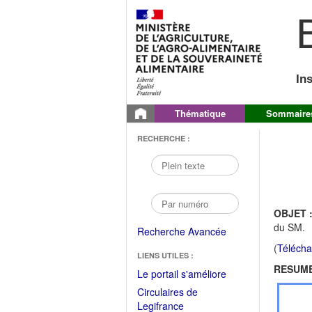
B
In
Thématique
Sommaire
RECHERCHE :
OBJET 
du SM.
Recherche Avancée
(
Télécha
LIENS UTILES :
RESUME
(Fichier
Le portail s'améliore
PDF
Circulaires de
ouvrir
(Ouvrir
Legifrance