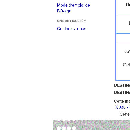
dans
dans
Mode d'emploi de
Dé
une
une
(Ouvrir
BO-agri
autre
nouvelle
dans
fenêtre)
fenêtre)
UNE DIFFICULTÉ ?
une
nouvelle
Contactez-nous
fenêtre)
Ce
Cet
DESTIN
DESTIN
Cette in
10030 - 
Cette