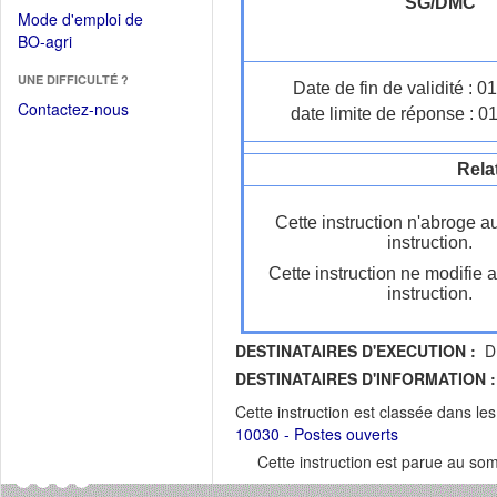
dans
SG/DMC
dans
Mode d'emploi de
une
une
(Ouvrir
BO-agri
autre
nouvelle
dans
fenêtre)
fenêtre)
UNE DIFFICULTÉ ?
une
Date de fin de validité : 
nouvelle
Contactez-nous
date limite de réponse : 0
fenêtre)
Rela
Cette instruction n'abroge a
instruction.
Cette instruction ne modifie 
instruction.
DESTINATAIRES D'EXECUTION :
DR
DESTINATAIRES D'INFORMATION :
Cette instruction est classée dans le
10030 - Postes ouverts
Cette instruction est parue au s