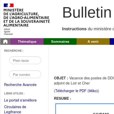
Bulletin 
Instructions
du ministère d
Thématique
Sommaires
A venir
RECHERCHE :
OBJET :
Vacance des postes de DDI 
adjoint de Loir et Cher
Recherche Avancée
(
Télécharger le PDF (96ko)
)
LIENS UTILES :
RESUME :
(Fichier
Le portail s'améliore
PDF
Circulaires de
ouvrir
(Ouvrir
Legifrance