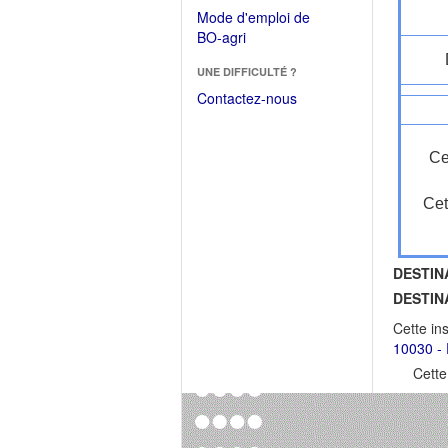
dans
dans
Mode d'emploi de
une
une
(Ouvrir
BO-agri
autre
nouvelle
dans
fenêtre)
fenêtre)
UNE DIFFICULTÉ ?
une
nouvelle
Contactez-nous
fenêtre)
Ce
Cet
DESTIN
DESTIN
Cette in
10030 - 
Cette