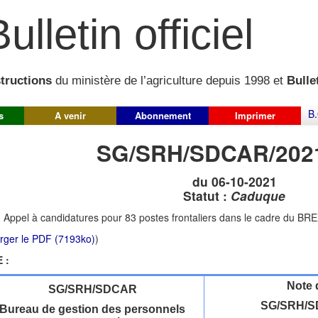
ulletin officiel
structions
du ministère de l’agriculture depuis 1998 et
Bullet
B.
s
A venir
Abonnement
Imprimer
SG/SRH/SDCAR/202
du 06-10-2021
Statut :
Caduque
:
Appel à candidatures pour 83 postes frontaliers dans le cadre du BR
rger le PDF (7193ko)
)
 :
Note 
SG/SRH/SDCAR
SG/SRH/S
Bureau de gestion des personnels