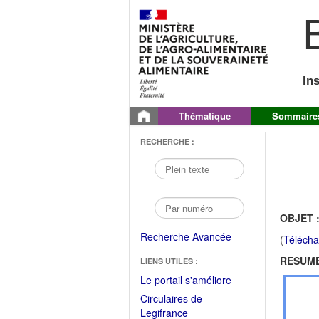
B
In
Thématique
Sommaire
RECHERCHE :
OBJET 
Recherche Avancée
(
Télécha
RESUME
LIENS UTILES :
(Fichier
Le portail s'améliore
PDF
Circulaires de
ouvrir
(Ouvrir
Legifrance