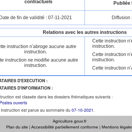
contractuels
Publiée 
Date de fin de validité : 07-11-2021
Diffusion 
Relations avec les autres instructions
Cette instruction 
instruction.
tte instruction n'abroge aucune autre
instruction.
Cette instruction n
instruction.
te instruction ne modifie aucune autre
instruction.
Cette instruction n'
ATAIRES D'EXECUTION :
ATAIRES D'INFORMATION :
struction est classée dans les dossiers thématiques suivants :
Postes ouverts
 instruction est parue au sommaire du
07-10-2021
.
Agriculture.gouv.fr
Plan du site
|
Accessibilité partiellement conforme
|
Mentions légale