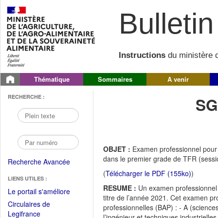
Bulletin 
Instructions
du ministère d
Thématique
Sommaires
A venir
RECHERCHE :
SG
OBJET :
Examen professionnel pour 
dans le premier grade de TFR (sessi
Recherche Avancée
(
Télécharger le PDF (155ko)
)
LIENS UTILES :
RESUME :
Un examen professionnel p
(Fichier
Le portail s'améliore
titre de l’année 2021. Cet examen pr
PDF
Circulaires de
professionnelles (BAP) : - A (science
ouvrir
(Ouvrir
Legifrance
l’ingénieur et techniques industrielle