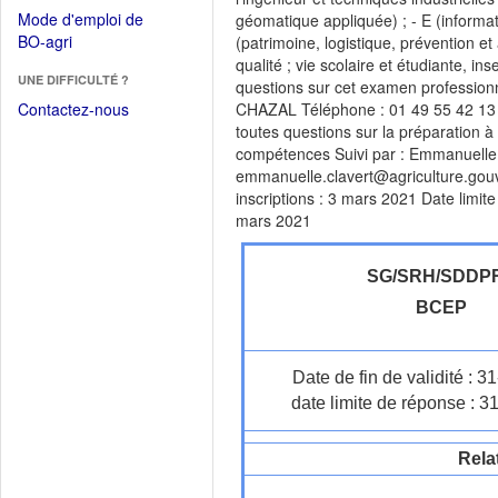
dans
dans
Mode d'emploi de
géomatique appliquée) ; - E (informat
une
une
(Ouvrir
BO-agri
(patrimoine, logistique, prévention et
autre
nouvelle
dans
qualité ; vie scolaire et étudiante, i
fenêtre)
fenêtre)
UNE DIFFICULTÉ ?
une
questions sur cet examen profession
nouvelle
Contactez-nous
CHAZAL Téléphone : 01 49 55 42 13 F
fenêtre)
toutes questions sur la préparation 
compétences Suivi par : Emmanuelle
emmanuelle.clavert@agriculture.gouv.f
inscriptions : 3 mars 2021 Date limite
mars 2021
SG/SRH/SDDP
BCEP
Date de fin de validité : 
date limite de réponse : 3
Rela