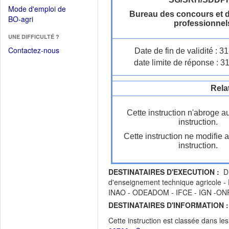
dans
dans
Mode d'emploi de
une
Bureau des concours et 
une
(Ouvrir
BO-agri
autre
professionnel
nouvelle
dans
fenêtre)
fenêtre)
UNE DIFFICULTÉ ?
une
nouvelle
Contactez-nous
Date de fin de validité : 
fenêtre)
date limite de réponse : 3
Rela
Cette instruction n'abroge a
instruction.
Cette instruction ne modifie 
instruction.
DESTINATAIRES D'EXECUTION :
DR
d'enseignement technique agricole 
INAO - ODEADOM - IFCE - IGN -ON
DESTINATAIRES D'INFORMATION :
Cette instruction est classée dans le