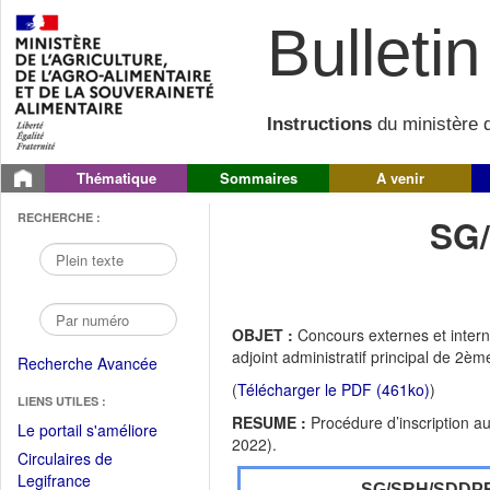
Bulletin 
Instructions
du ministère d
Thématique
Sommaires
A venir
RECHERCHE :
SG
OBJET :
Concours externes et inter
adjoint administratif principal de 2è
Recherche Avancée
(
Télécharger le PDF (461ko)
)
LIENS UTILES :
RESUME :
Procédure d’inscription a
(Fichier
Le portail s'améliore
2022).
PDF
Circulaires de
ouvrir
(Ouvrir
Legifrance
SG/SRH/SDDP