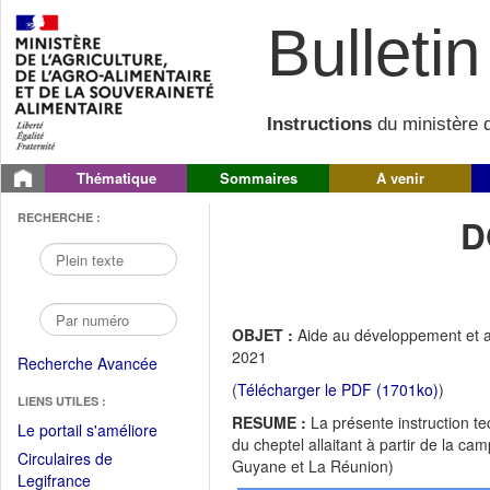
Bulletin 
Instructions
du ministère d
Thématique
Sommaires
A venir
RECHERCHE :
D
OBJET :
Aide au développement et a
2021
Recherche Avancée
(
Télécharger le PDF (1701ko)
)
LIENS UTILES :
RESUME :
La présente instruction t
(Fichier
Le portail s'améliore
du cheptel allaitant à partir de la 
PDF
Circulaires de
Guyane et La Réunion)
ouvrir
(Ouvrir
Legifrance