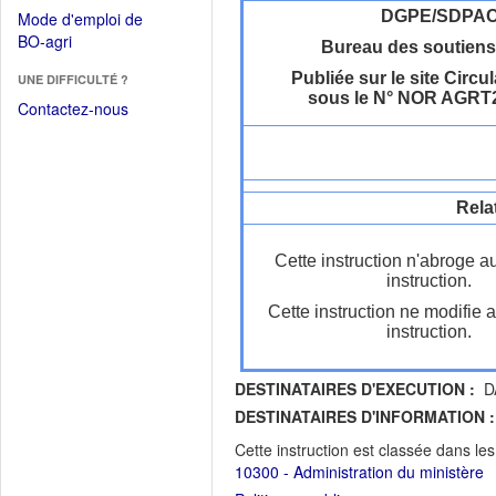
dans
dans
DGPE/SDPA
Mode d'emploi de
une
une
(Ouvrir
BO-agri
autre
Bureau des soutiens
nouvelle
dans
fenêtre)
fenêtre)
Publiée sur le site Circul
UNE DIFFICULTÉ ?
une
sous le N° NOR AGRT
nouvelle
Contactez-nous
fenêtre)
Rela
Cette instruction n'abroge a
instruction.
Cette instruction ne modifie 
instruction.
DESTINATAIRES D'EXECUTION :
D
DESTINATAIRES D'INFORMATION :
Cette instruction est classée dans le
10300 - Administration du ministère