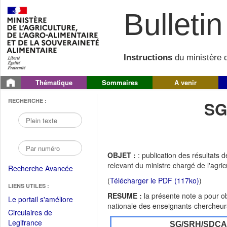
Bulletin 
Instructions
du ministère d
Thématique
Sommaires
A venir
RECHERCHE :
SG
OBJET :
: publication des résultats
relevant du ministre chargé de l'agr
Recherche Avancée
(
Télécharger le PDF (117ko)
)
LIENS UTILES :
RESUME :
la présente note a pour ob
(Fichier
Le portail s'améliore
nationale des enseignants-chercheurs
PDF
Circulaires de
ouvrir
(Ouvrir
Legifrance
SG/SRH/SDC