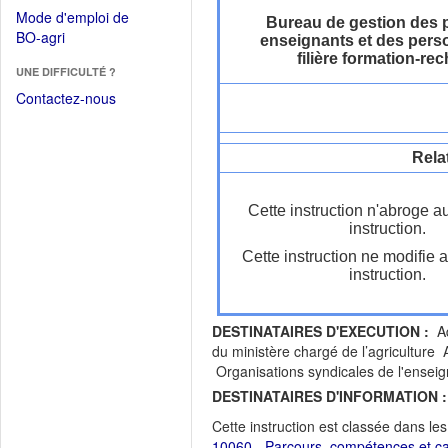
dans
dans
Mode d'emploi de
une
Bureau de gestion des 
une
(Ouvrir
BO-agri
enseignants et des perso
autre
nouvelle
dans
filière formation-re
fenêtre)
fenêtre)
UNE DIFFICULTÉ ?
une
nouvelle
Contactez-nous
fenêtre)
Rela
Cette instruction n'abroge a
instruction.
Cette instruction ne modifie 
instruction.
DESTINATAIRES D'EXECUTION :
Ad
du ministère chargé de l’agriculture A
Organisations syndicales de l'enseig
DESTINATAIRES D'INFORMATION :
Cette instruction est classée dans le
10060 - Parcours, compétences et ca