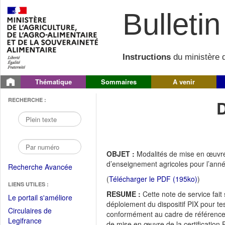
Bulletin 
Instructions
du ministère d
Thématique
Sommaires
A venir
RECHERCHE :
OBJET :
Modalités de mise en œuvre
d’enseignement agricoles pour l’ann
Recherche Avancée
(
Télécharger le PDF (195ko)
)
LIENS UTILES :
RESUME :
Cette note de service fa
(Fichier
Le portail s'améliore
déploiement du dispositif PIX pour t
PDF
Circulaires de
conformément au cadre de référence 
ouvrir
(Ouvrir
Legifrance
de mise en œuvre de la certification