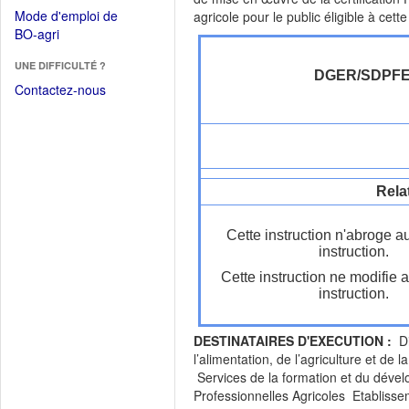
dans
dans
Mode d'emploi de
agricole pour le public éligible à cette 
une
une
(Ouvrir
BO-agri
autre
nouvelle
dans
fenêtre)
fenêtre)
UNE DIFFICULTÉ ?
une
DGER/SDPF
nouvelle
Contactez-nous
fenêtre)
Rela
Cette instruction n'abroge a
instruction.
Cette instruction ne modifie 
instruction.
DESTINATAIRES D'EXECUTION :
Dir
l’alimentation, de l’agriculture et d
Services de la formation et du dév
Professionnelles Agricoles Etabliss