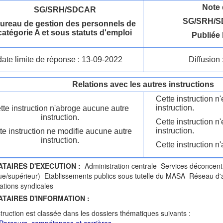
Note 
SG/SRH/SDCAR
SG/SRH/S
ureau de gestion des personnels de
catégorie A et sous statuts d'emploi
Publiée 
date limite de réponse : 13-09-2022
Diffusion 
Relations avec les autres instructions
Cette instruction 
instruction.
tte instruction n'abroge aucune autre
instruction.
Cette instruction n
instruction.
te instruction ne modifie aucune autre
instruction.
Cette instruction n'
ATAIRES D'EXECUTION :
Administration centrale Services déconcen
ue/supérieur) Etablissements publics sous tutelle du MASA Réseau d'
tions syndicales
ATAIRES D'INFORMATION :
struction est classée dans les dossiers thématiques suivants :