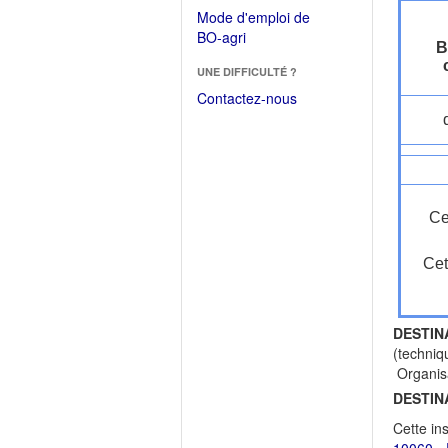
dans
dans
Mode d'emploi de
une
une
(Ouvrir
BO-agri
autre
B
nouvelle
dans
fenêtre)
fenêtre)
UNE DIFFICULTÉ ?
une
nouvelle
Contactez-nous
fenêtre)
Ce
Cet
DESTIN
(techniq
Organisa
DESTIN
Cette in