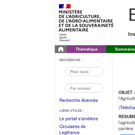
B
In
Thématique
Sommaire
RECHERCHE :
OBJET 
l'Agricu
Recherche Avancée
(
Télécha
LIENS UTILES :
RESUME
(Fichier
Le portail s'améliore
l'agricu
PDF
Circulaires de
carrière.
ouvrir
(Ouvrir
Legifrance