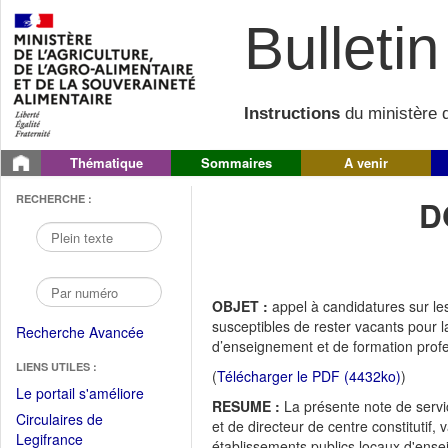
Bulletin 
Instructions
du ministère d
Thématique
Sommaires
A venir
RECHERCHE :
D
OBJET :
appel à candidatures sur les
susceptibles de rester vacants pour l
Recherche Avancée
d’enseignement et de formation profe
LIENS UTILES :
(
Télécharger le PDF (4432ko)
)
(Fichier
Le portail s'améliore
RESUME :
La présente note de service
PDF
Circulaires de
et de directeur de centre constitutif,
ouvrir
(Ouvrir
Legifrance
établissements publics locaux d'ense