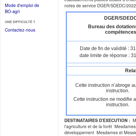
dans
dans
Mode d'emploi de
notes de service DGER/SDEDC/2022
une
une
(Ouvrir
BO-agri
autre
nouvelle
dans
DGER/SDED
fenêtre)
fenêtre)
UNE DIFFICULTÉ ?
une
Bureau des dotation
nouvelle
Contactez-nous
compétence
fenêtre)
Date de fin de validité : 
date limite de réponse : 3
Rela
Cette instruction n'abroge a
instruction.
Cette instruction ne modifie 
instruction.
DESTINATAIRES D'EXECUTION :
Me
l'agriculture et de la forêt Mesdames
développement Mesdames et Messieurs