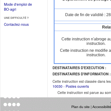
dans
dans
Mode d'emploi de
une
une
(Ouvrir
BO-agri
autre
nouvelle
dans
Date de fin de validité : 
fenêtre)
fenêtre)
UNE DIFFICULTÉ ?
une
nouvelle
Contactez-nous
Rela
fenêtre)
Cette instruction n'abroge a
instruction.
Cette instruction ne modifie 
instruction.
DESTINATAIRES D'EXECUTION :
DESTINATAIRES D'INFORMATION :
Cette instruction est classée dans le
10030 - Postes ouverts
Cette instruction est parue au s
Plan du site
|
Accessibili