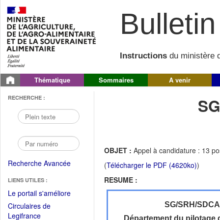
Bulletin 
Instructions
du ministère d
Thématique
Sommaires
A venir
RECHERCHE :
SG
OBJET :
Appel à candidature : 13 pos
Recherche Avancée
(
Télécharger le PDF (4620ko)
)
RESUME :
LIENS UTILES :
(Fichier
Le portail s'améliore
PDF
SG/SRH/SDC
Circulaires de
ouvrir
(Ouvrir
Legifrance
Département du pilotage d