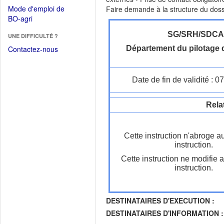
dans
dans
Mode d'emploi de
Faire demande à la structure du dossi
une
une
(Ouvrir
BO-agri
autre
nouvelle
dans
fenêtre)
fenêtre)
SG/SRH/SDC
UNE DIFFICULTÉ ?
une
nouvelle
Contactez-nous
Département du pilotage d
fenêtre)
Date de fin de validité : 
Rela
Cette instruction n'abroge a
instruction.
Cette instruction ne modifie 
instruction.
DESTINATAIRES D'EXECUTION :
DESTINATAIRES D'INFORMATION :