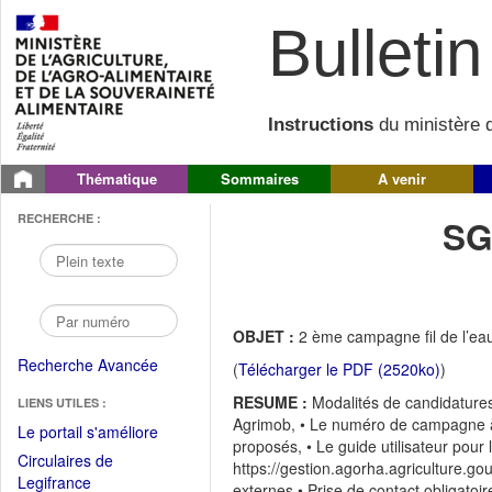
Bulletin 
Instructions
du ministère d
Thématique
Sommaires
A venir
RECHERCHE :
SG
OBJET :
2 ème campagne fil de l’ea
Recherche Avancée
(
Télécharger le PDF (2520ko)
)
RESUME :
Modalités de candidatures
LIENS UTILES :
Agrimob, • Le numéro de campagne à s
(Fichier
Le portail s'améliore
proposés, • Le guide utilisateur pour 
PDF
Circulaires de
https://gestion.agorha.agriculture.g
ouvrir
(Ouvrir
Legifrance
externes • Prise de contact obligatoi