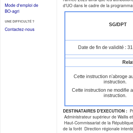
dans
dans
Mode d'emploi de
d'UO dans le cadre de la programmatio
une
une
(Ouvrir
BO-agri
autre
nouvelle
dans
fenêtre)
fenêtre)
UNE DIFFICULTÉ ?
une
SG/DPT
nouvelle
Contactez-nous
fenêtre)
Date de fin de validité : 
Rela
Cette instruction n'abroge a
instruction.
Cette instruction ne modifie 
instruction.
DESTINATAIRES D'EXECUTION :
Pr
Administrateur supérieur de Wallis 
Haut-Commissariat de la République e
de la forêt Direction régionale interd