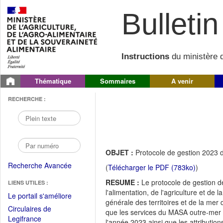
Bulletin 
Instructions
du ministère d
Thématique
Sommaires
A venir
RECHERCHE :
OBJET :
Protocole de gestion 2023
Recherche Avancée
(
Télécharger le PDF (783ko)
)
RESUME :
Le protocole de gestion 
LIENS UTILES :
l'alimentation, de l'agriculture et de la
(Fichier
Le portail s'améliore
générale des territoires et de la mer
PDF
Circulaires de
que les services du MASA outre-mer pr
ouvrir
(Ouvrir
Legifrance
l'année 2023 ainsi que les attribut