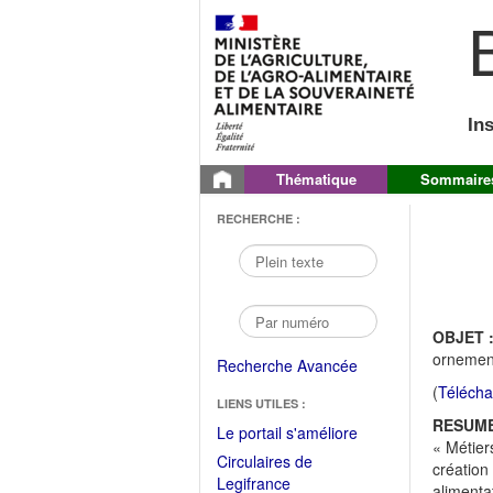
B
In
Thématique
Sommaire
RECHERCHE :
OBJET 
ornemen
Recherche Avancée
(
Télécha
LIENS UTILES :
RESUME
(Fichier
Le portail s'améliore
« Métier
PDF
Circulaires de
création
ouvrir
(Ouvrir
Legifrance
alimenta