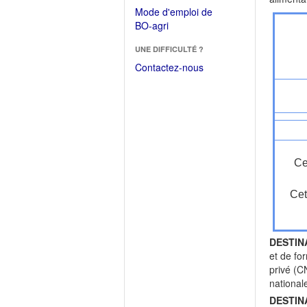
dans
dans
Mode d'emploi de
une
une
(Ouvrir
BO-agri
autre
nouvelle
dans
fenêtre)
fenêtre)
UNE DIFFICULTÉ ?
une
nouvelle
Contactez-nous
fenêtre)
Ce
Cet
DESTIN
et de fo
privé (C
national
DESTIN