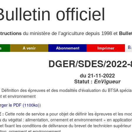
ulletin officiel
structions
du ministère de l’agriculture depuis 1998 et
Bullet
B.
s
A venir
Abonnement
Imprimer
DGER/SDES/2022-
du 21-11-2022
Statut :
EnVigueur
:
Définition des épreuves et des modalités d'évaluation du BTSA spéciali
t et environnement
rger le PDF (1100ko)
)
 :
Cette note de service a pour objet de définir les épreuves et les mo
s du végétal : alimentation, ornement et environnement » en application 
 et fixant les conditions de délivrance du brevet de technicien supérieur 
tion, ornement et environnement