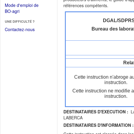
dans
dans
Mode d'emploi de
références compétents.
une
une
(Ouvrir
BO-agri
autre
nouvelle
dans
fenêtre)
fenêtre)
DGAL/SDPR
UNE DIFFICULTÉ ?
une
nouvelle
Contactez-nous
Bureau des labora
fenêtre)
Rela
Cette instruction n'abroge a
instruction.
Cette instruction ne modifie 
instruction.
DESTINATAIRES D'EXECUTION :
La
LABERCA
DESTINATAIRES D'INFORMATION :