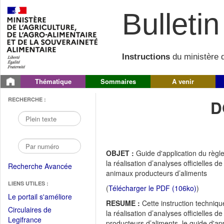
Bulletin 
Instructions
du ministère d
Thématique
Sommaires
A venir
RECHERCHE :
D
OBJET :
Guide d'application du règl
la réalisation d’analyses officielles
Recherche Avancée
animaux producteurs d’aliments
LIENS UTILES :
(
Télécharger le PDF (106ko)
)
(Fichier
Le portail s'améliore
RESUME :
Cette instruction techniqu
PDF
Circulaires de
la réalisation d’analyses officielle
ouvrir
(Ouvrir
Legifrance
producteurs d’aliments, le guide d'a