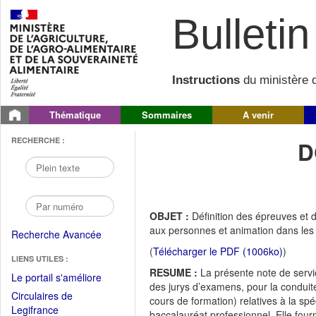
Bulletin 
Instructions
du ministère d
Thématique
Sommaires
A venir
RECHERCHE :
D
OBJET :
Définition des épreuves et 
aux personnes et animation dans les 
Recherche Avancée
(
Télécharger le PDF (1006ko)
)
LIENS UTILES :
RESUME :
La présente note de servi
(Fichier
Le portail s'améliore
des jurys d’examens, pour la conduite
PDF
Circulaires de
cours de formation) relatives à la spé
ouvrir
(Ouvrir
Legifrance
baccalauréat professionnel. Elle fourn