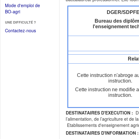
dans
dans
Mode d'emploi de
une
une
(Ouvrir
BO-agri
DGER/SDPF
autre
nouvelle
dans
fenêtre)
Bureau des diplôm
fenêtre)
UNE DIFFICULTÉ ?
une
l'enseignement tec
nouvelle
Contactez-nous
fenêtre)
Rela
Cette instruction n'abroge a
instruction.
Cette instruction ne modifie 
instruction.
DESTINATAIRES D'EXECUTION :
Dir
l’alimentation, de l’agriculture et 
Etablissements d'enseignement agrico
DESTINATAIRES D'INFORMATION :