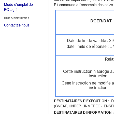
dans
dans
Mode d'emploi de
E1 commune à l'ensemble des seize s
une
une
(Ouvrir
BO-agri
autre
nouvelle
dans
fenêtre)
fenêtre)
UNE DIFFICULTÉ ?
une
DGER/DAT
nouvelle
Contactez-nous
fenêtre)
Date de fin de validité : 
date limite de réponse : 1
Rela
Cette instruction n'abroge a
instruction.
Cette instruction ne modifie 
instruction.
DESTINATAIRES D'EXECUTION :
DR
(CNEAP, UNREP, UNMFREO) ENSF
DESTINATAIRES D'INFORMATION :