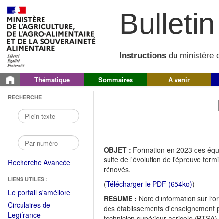
Bulletin 
Instructions
du ministère d
Thématique
Sommaires
A venir
RECHERCHE :
OBJET :
Formation en 2023 des équi
suite de l'évolution de l'épreuve ter
Recherche Avancée
rénovés.
LIENS UTILES :
(
Télécharger le PDF (654ko)
)
(Fichier
Le portail s'améliore
RESUME :
Note d'information sur l'
PDF
Circulaires de
des établissements d'enseignement pub
ouvrir
(Ouvrir
Legifrance
technicien supérieur agricole (BTSA)