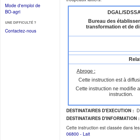
dans
dans
Mode d'emploi de
une
une
(Ouvrir
BO-agri
DGAL/SDSS
autre
nouvelle
dans
fenêtre)
Bureau des établisse
fenêtre)
UNE DIFFICULTÉ ?
une
transformation et de di
nouvelle
Contactez-nous
fenêtre)
Rela
Abroge :
Cette instruction est à diffus
Cette instruction ne modifie 
instruction.
DESTINATAIRES D'EXECUTION :
DD
DESTINATAIRES D'INFORMATION :
Cette instruction est classée dans le
06800 - Lait