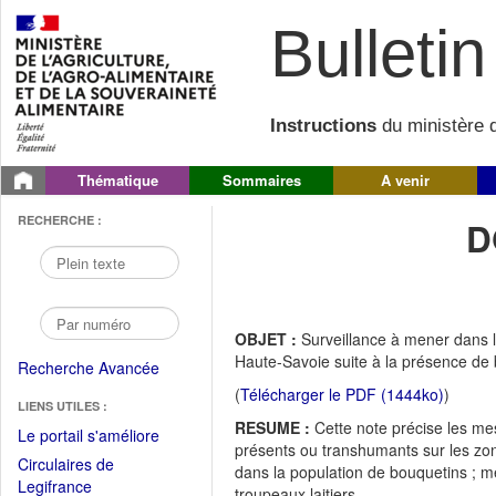
Bulletin 
Instructions
du ministère d
Thématique
Sommaires
A venir
RECHERCHE :
D
OBJET :
Surveillance à mener dans 
Haute-Savoie suite à la présence de 
Recherche Avancée
(
Télécharger le PDF (1444ko)
)
LIENS UTILES :
RESUME :
Cette note précise les me
(Fichier
Le portail s'améliore
présents ou transhumants sur les zon
PDF
Circulaires de
dans la population de bouquetins ; me
ouvrir
(Ouvrir
Legifrance
troupeaux laitiers.