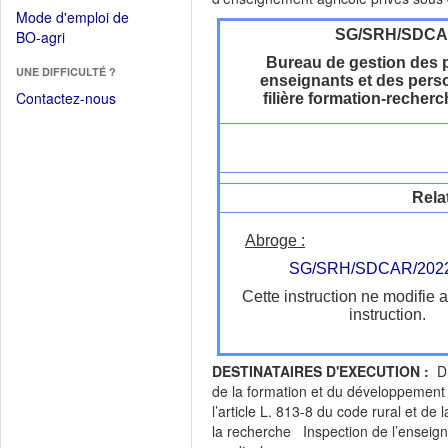
dans
dans
Mode d'emploi de
une
une
(Ouvrir
SG/SRH/SDC
BO-agri
autre
nouvelle
dans
fenêtre)
Bureau de gestion des 
fenêtre)
UNE DIFFICULTÉ ?
une
enseignants et des perso
nouvelle
Contactez-nous
filière formation-recher
fenêtre)
Rela
Abroge :
SG/SRH/SDCAR/2022
Cette instruction ne modifie 
instruction.
DESTINATAIRES D'EXECUTION :
DR
de la formation et du développement 
l’article L. 813-8 du code rural et d
la recherche Inspection de l’enseig