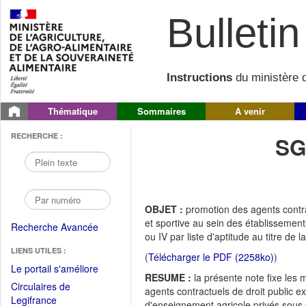
Bulletin 
Instructions
du ministère d
Thématique
Sommaires
A venir
RECHERCHE :
SG
OBJET :
promotion des agents contra
et sportive au sein des établissements
Recherche Avancée
ou IV par liste d'aptitude au titre de 
LIENS UTILES :
(
Télécharger le PDF (2258ko)
)
(Fichier
Le portail s'améliore
RESUME :
la présente note fixe les m
PDF
Circulaires de
agents contractuels de droit public e
ouvrir
(Ouvrir
Legifrance
d'enseignement agricole privés sous co