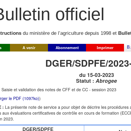
ulletin officiel
structions
du ministère de l’agriculture depuis 1998 et
Bullet
B.
s
A venir
Abonnement
Imprimer
DGER/SDPFE/2023
du 15-03-2023
Statut :
Abrogee
:
Saisie et validation des notes de CFF et de CC - session 2023
rger le PDF (1097ko)
)
 :
La présente note de service a pour objet de décrire les procédures a
 aux évaluations certificatives de contrôle en cours de formation (ECCF
on 2023.
DGER/SDPFE