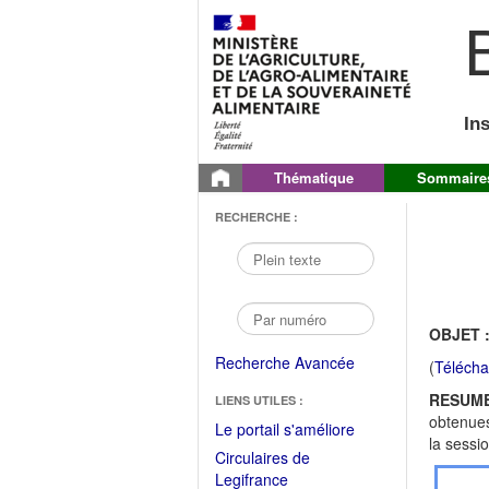
B
In
Thématique
Sommaire
RECHERCHE :
OBJET 
Recherche Avancée
(
Télécha
RESUME
LIENS UTILES :
obtenues
(Fichier
Le portail s'améliore
la sessi
PDF
Circulaires de
ouvrir
(Ouvrir
Legifrance