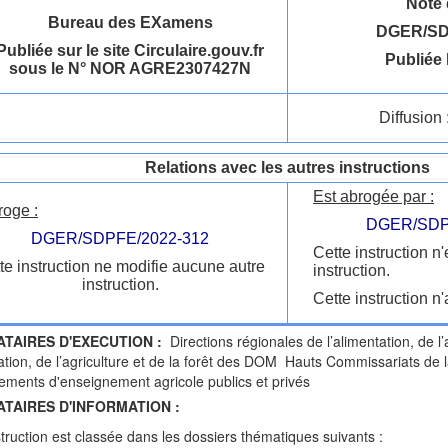
Note 
Bureau des EXamens
DGER/SD
Publiée sur le site Circulaire.gouv.fr
Publiée 
sous le N° NOR AGRE2307427N
Diffusion 
Relations avec les autres instructions
Est abrogée par :
roge :
DGER/SDP
DGER/SDPFE/2022-312
Cette instruction n
te instruction ne modifie aucune autre
instruction.
instruction.
Cette instruction n'
ATAIRES D'EXECUTION :
Directions régionales de l’alimentation, de l’
tation, de l’agriculture et de la forêt des DOM Hauts Commissariats d
ements d'enseignement agricole publics et privés
ATAIRES D'INFORMATION :
struction est classée dans les dossiers thématiques suivants :