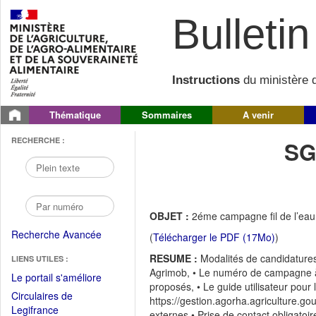
Bulletin 
Instructions
du ministère d
Thématique
Sommaires
A venir
RECHERCHE :
SG
OBJET :
2éme campagne fil de l’eau 
Recherche Avancée
(
Télécharger le PDF (17Mo)
)
RESUME :
Modalités de candidatures
LIENS UTILES :
Agrimob, • Le numéro de campagne à 
(Fichier
Le portail s'améliore
proposés, • Le guide utilisateur pour 
PDF
Circulaires de
https://gestion.agorha.agriculture.g
ouvrir
(Ouvrir
Legifrance
externes • Prise de contact obligatoi