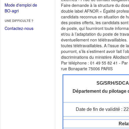
dans
dans
Mode d'emploi de
Faire demande à la structure du doss
une
une
(Ouvrir
BO-agri
double label AFNOR « Égalité profess
autre
nouvelle
dans
candidats reconnus en situation de h
fenêtre)
fenêtre)
UNE DIFFICULTÉ ?
une
des postes offerts, les candidats son
nouvelle
Contactez-nous
de poste, qui fourniront toute informa
fenêtre)
et/ou à l’adaptation du poste de trava
éventuellement non télétravaillables. 
toutes télétravaillables. A l’issue de
pourront, s’ils s’estiment avoir fait l
discriminations du ministère Allodiscri
Par téléphone : 01 49 55 82 41 - Par l
rue Bonaparte 75006 PARIS
SG/SRH/SDC
Département du pilotage d
Date de fin de validité : 
Rela