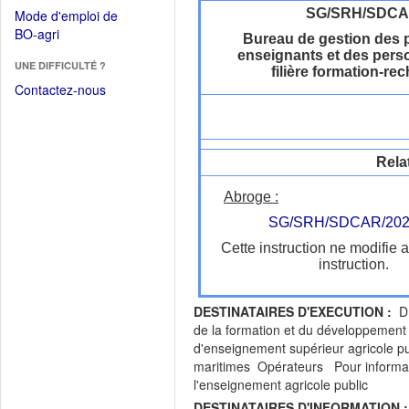
dans
dans
SG/SRH/SDC
Mode d'emploi de
une
une
(Ouvrir
BO-agri
autre
Bureau de gestion des 
nouvelle
dans
enseignants et des perso
fenêtre)
fenêtre)
UNE DIFFICULTÉ ?
une
filière formation-re
nouvelle
Contactez-nous
fenêtre)
Rela
Abroge :
SG/SRH/SDCAR/202
Cette instruction ne modifie 
instruction.
DESTINATAIRES D'EXECUTION :
DR
de la formation et du développement
d'enseignement supérieur agricole pu
maritimes Opérateurs Pour informati
l'enseignement agricole public
DESTINATAIRES D'INFORMATION :