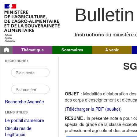
Bulletin 
Instructions
du ministère d
Thématique
Sommaires
A venir
RECHERCHE :
SG
OBJET :
Modalités d'élaboration des
des corps d'enseignement et d'éducat
Recherche Avancée
(
Télécharger le PDF (886ko)
)
LIENS UTILES :
RESUME :
la présente note a pour o
(Fichier
Le portail s'améliore
spécial du grade de la classe excepti
PDF
Circulaires de
professionnel agricole et des profess
ouvrir
(Ouvrir
Legifrance