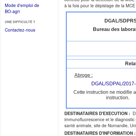
dans
dans
Mode d'emploi de
à la fois pour le dépistage de la MC
une
une
(Ouvrir
BO-agri
autre
nouvelle
dans
fenêtre)
fenêtre)
DGAL/SDPR
UNE DIFFICULTÉ ?
une
nouvelle
Contactez-nous
Bureau des labora
fenêtre)
Rela
Abroge :
DGAL/SDPAL/2017-
Cette instruction ne modifie 
instruction.
DESTINATAIRES D'EXECUTION :
DD
immunofluorescence et le diagnosti
santé animale, site de Nomandie, U
DESTINATAIRES D'INFORMATION :