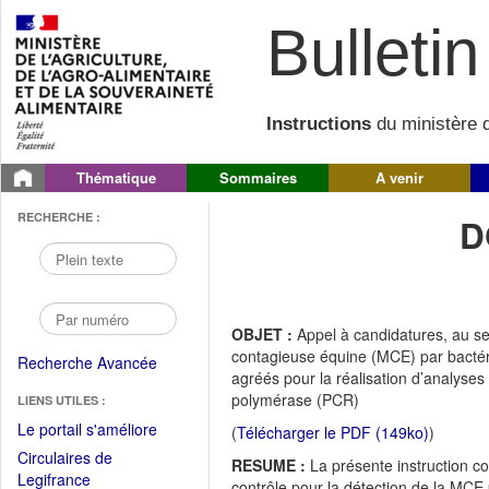
Bulletin 
Instructions
du ministère d
Thématique
Sommaires
A venir
RECHERCHE :
D
OBJET :
Appel à candidatures, au se
contagieuse équine (MCE) par bactéri
Recherche Avancée
agréés pour la réalisation d’analyses
polymérase (PCR)
LIENS UTILES :
(Fichier
Le portail s'améliore
(
Télécharger le PDF (149ko)
)
PDF
Circulaires de
RESUME :
La présente instruction co
ouvrir
(Ouvrir
Legifrance
contrôle pour la détection de la MCE