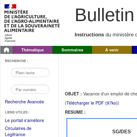
Bulletin 
Instructions
du ministère d
Thématique
Sommaires
A venir
RECHERCHE :
OBJET :
Vacance d'un emploi de chef 
Recherche Avancée
(
Télécharger le PDF (97ko)
)
RESUME :
LIENS UTILES :
(Fichier
Le portail s'améliore
PDF
Circulaires de
ouvrir
SG/DES
(Ouvrir
Legifrance