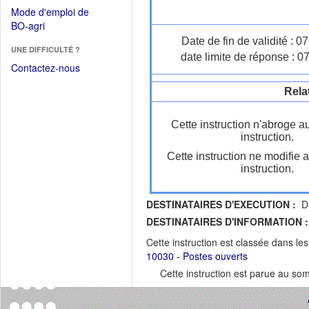
dans
dans
Mode d'emploi de
une
une
(Ouvrir
BO-agri
autre
nouvelle
dans
Date de fin de validité : 
fenêtre)
fenêtre)
UNE DIFFICULTÉ ?
une
date limite de réponse : 0
nouvelle
Contactez-nous
fenêtre)
Rela
Cette instruction n'abroge a
instruction.
Cette instruction ne modifie 
instruction.
DESTINATAIRES D'EXECUTION :
DR
DESTINATAIRES D'INFORMATION :
Cette instruction est classée dans le
10030 - Postes ouverts
Cette instruction est parue au s