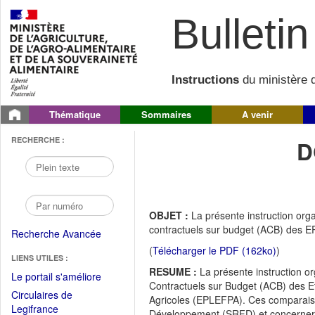
Bulletin 
Instructions
du ministère d
Thématique
Sommaires
A venir
RECHERCHE :
D
OBJET :
La présente instruction org
contractuels sur budget (ACB) des 
Recherche Avancée
(
Télécharger le PDF (162ko)
)
LIENS UTILES :
RESUME :
La présente instruction o
(Fichier
Le portail s'améliore
Contractuels sur Budget (ACB) des E
PDF
Circulaires de
Agricoles (EPLEFPA). Ces comparaiso
ouvrir
(Ouvrir
Legifrance
Développement (SRFD) et concernero