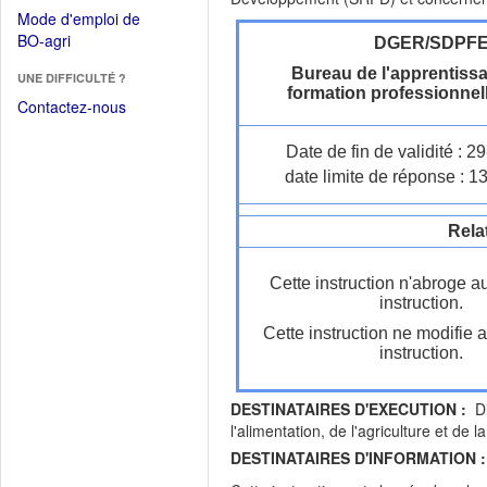
dans
dans
Mode d'emploi de
une
une
(Ouvrir
BO-agri
DGER/SDPF
autre
nouvelle
dans
fenêtre)
Bureau de l'apprentissa
fenêtre)
UNE DIFFICULTÉ ?
une
formation professionnel
nouvelle
Contactez-nous
fenêtre)
Date de fin de validité : 
date limite de réponse : 1
Rela
Cette instruction n'abroge a
instruction.
Cette instruction ne modifie 
instruction.
DESTINATAIRES D'EXECUTION :
Dir
l'alimentation, de l'agriculture et de 
DESTINATAIRES D'INFORMATION :