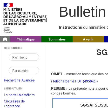
Bulletin 
Instructions
du ministère d
Thématique
Sommaires
A venir
RECHERCHE :
SG
OBJET :
instruction technique des c
Recherche Avancée
(
Télécharger le PDF (4956ko)
)
RESUME :
La présente note a pour o
LIENS UTILES :
congés bonifiés.
(Fichier
Le portail s'améliore
PDF
Circulaires de
ouvrir
(Ouvrir
SG/SAFSL/SD
Legifrance