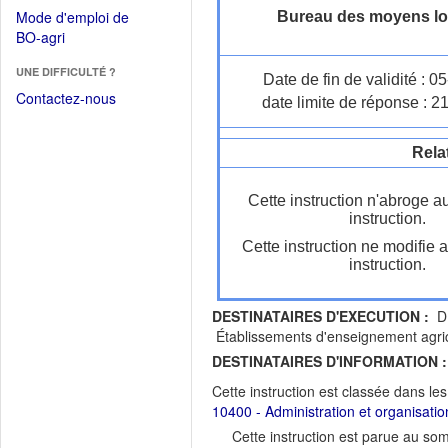
dans
dans
Mode d'emploi de
Bureau des moyens lo
une
une
(Ouvrir
BO-agri
autre
nouvelle
dans
fenêtre)
fenêtre)
UNE DIFFICULTÉ ?
une
Date de fin de validité : 
nouvelle
Contactez-nous
date limite de réponse : 2
fenêtre)
Rela
Cette instruction n'abroge a
instruction.
Cette instruction ne modifie 
instruction.
DESTINATAIRES D'EXECUTION :
DR
Établissements d'enseignement agri
DESTINATAIRES D'INFORMATION :
Cette instruction est classée dans le
10400 - Administration et organisati
Cette instruction est parue au s