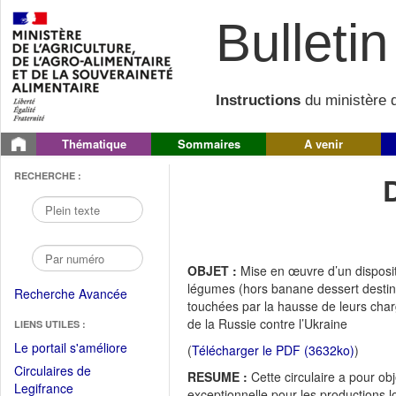
Bulletin 
Instructions
du ministère d
Thématique
Sommaires
A venir
RECHERCHE :
OBJET :
Mise en œuvre d’un dispositi
légumes (hors banane dessert destiné
Recherche Avancée
touchées par la hausse de leurs cha
de la Russie contre l’Ukraine
LIENS UTILES :
(Fichier
Le portail s'améliore
(
Télécharger le PDF (3632ko)
)
PDF
Circulaires de
RESUME :
Cette circulaire a pour ob
ouvrir
(Ouvrir
Legifrance
exceptionnelle pour les productions l