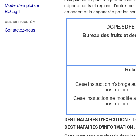
dans
dans
Mode d'emploi de
départements et régions d’outre-mer 
une
une
(Ouvrir
BO-agri
amendements engendrée par les consé
autre
nouvelle
dans
fenêtre)
fenêtre)
UNE DIFFICULTÉ ?
une
DGPE/SDFE
nouvelle
Contactez-nous
fenêtre)
Bureau des fruits et d
Rela
Cette instruction n'abroge a
instruction.
Cette instruction ne modifie 
instruction.
DESTINATAIRES D'EXECUTION :
DA
DESTINATAIRES D'INFORMATION :