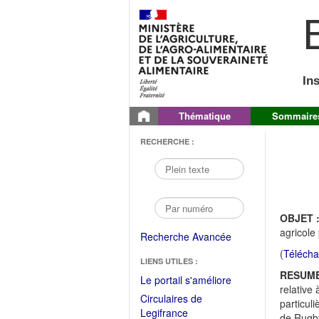
B
In
Thématique
Sommaire
RECHERCHE :
OBJET 
agricol
Recherche Avancée
(
Télécha
LIENS UTILES :
RESUME
(Fichier
Le portail s'améliore
relative
PDF
Circulaires de
particul
ouvrir
(Ouvrir
Legifrance
de Rugby