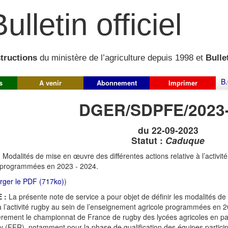
ulletin officiel
structions
du ministère de l’agriculture depuis 1998 et
Bullet
B.
s
A venir
Abonnement
Imprimer
DGER/SDPFE/2023
du 22-09-2023
Statut :
Caduque
:
Modalités de mise en œuvre des différentes actions relative à l’activi
e programmées en 2023 - 2024.
rger le PDF (717ko)
)
 :
La présente note de service a pour objet de définir les modalités d
 à l’activité rugby au sein de l’enseignement agricole programmées en 2
ièrement le championnat de France de rugby des lycées agricoles en par
 (FFR), notamment pour la phase de qualification des équipes participant