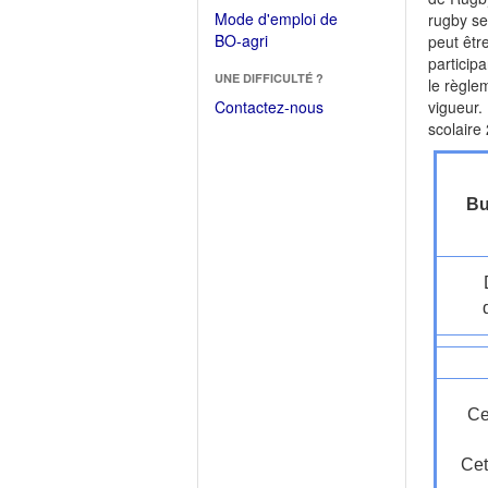
dans
dans
Mode d'emploi de
rugby se
une
une
(Ouvrir
BO-agri
peut êtr
autre
nouvelle
dans
particip
fenêtre)
fenêtre)
UNE DIFFICULTÉ ?
une
le règle
nouvelle
Contactez-nous
vigueur.
fenêtre)
scolaire
Bu
Ce
Cet