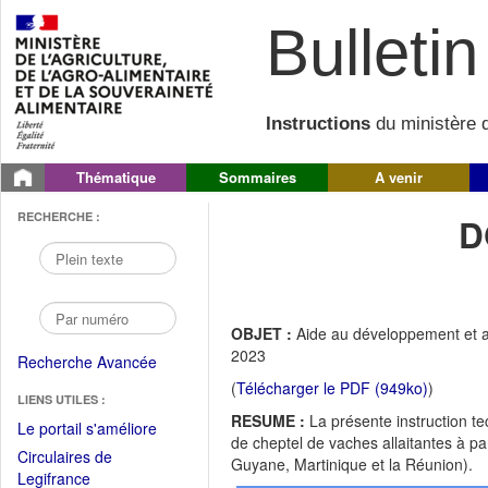
Bulletin 
Instructions
du ministère d
Thématique
Sommaires
A venir
RECHERCHE :
D
OBJET :
Aide au développement et a
2023
Recherche Avancée
(
Télécharger le PDF (949ko)
)
LIENS UTILES :
RESUME :
La présente instruction t
(Fichier
Le portail s'améliore
de cheptel de vaches allaitantes à 
PDF
Circulaires de
Guyane, Martinique et la Réunion).
ouvrir
(Ouvrir
Legifrance