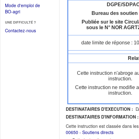
dans
dans
DGPE/SDPA
Mode d'emploi de
une
une
(Ouvrir
BO-agri
autre
Bureau des soutien 
nouvelle
dans
fenêtre)
fenêtre)
Publiée sur le site Circul
UNE DIFFICULTÉ ?
une
sous le N° NOR AGRT
nouvelle
Contactez-nous
fenêtre)
date limite de réponse : 1
Rela
Cette instruction n'abroge a
instruction.
Cette instruction ne modifie 
instruction.
DESTINATAIRES D'EXECUTION :
D
DESTINATAIRES D'INFORMATION :
Cette instruction est classée dans le
00650 - Soutiens directs