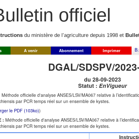
ulletin officiel
structions
du ministère de l’agriculture depuis 1998 et
Bullet
B.
s
A venir
Abonnement
Imprimer
DGAL/SDSPV/2023
du 28-09-2023
Statut :
EnVigueur
:
Méthode officielle d'analyse ANSES/LSV/MA067 relative à l’identificati
chiensis par PCR temps réel sur un ensemble de kystes.
rger le PDF (103ko)
)
 :
Méthode officielle d'analyse ANSES/LSV/MA067 relative à l’identifica
chiensis par PCR temps réel sur un ensemble de kystes.
Instruct