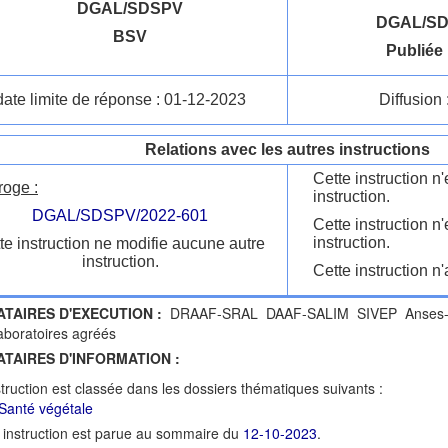
DGAL/SDSPV
DGAL/SD
BSV
Publiée 
date limite de réponse : 01-12-2023
Diffusion 
Relations avec les autres instructions
Cette instruction 
roge :
instruction.
DGAL/SDSPV/2022-601
Cette instruction n
instruction.
te instruction ne modifie aucune autre
instruction.
Cette instruction n'
ATAIRES D'EXECUTION :
DRAAF-SRAL DAAF-SALIM SIVEP Anses-Labo
boratoires agréés
ATAIRES D'INFORMATION :
struction est classée dans les dossiers thématiques suivants :
Santé végétale
 instruction est parue au sommaire du
12-10-2023
.