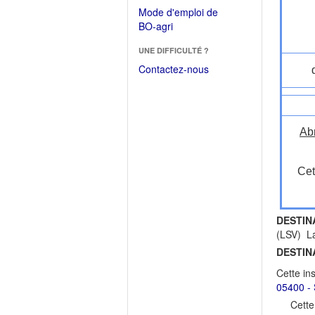
dans
dans
Mode d'emploi de
une
une
(Ouvrir
BO-agri
autre
nouvelle
dans
fenêtre)
fenêtre)
UNE DIFFICULTÉ ?
une
nouvelle
Contactez-nous
fenêtre)
Ab
Cet
DESTIN
(LSV) La
DESTIN
Cette in
05400 - 
Cette