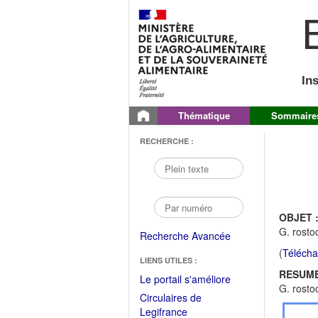
B
In
Thématique
Sommaire
RECHERCHE :
OBJET 
G. rosto
Recherche Avancée
(
Télécha
LIENS UTILES :
RESUME
(Fichier
Le portail s'améliore
G. rosto
PDF
Circulaires de
ouvrir
(Ouvrir
Legifrance