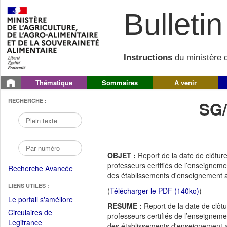
Bulletin 
Instructions
du ministère d
Thématique
Sommaires
A venir
RECHERCHE :
SG
OBJET :
Report de la date de clôtur
professeurs certifiés de l’enseignem
Recherche Avancée
des établissements d'enseignement ag
LIENS UTILES :
(
Télécharger le PDF (140ko)
)
(Fichier
Le portail s'améliore
RESUME :
Report de la date de clôt
PDF
Circulaires de
professeurs certifiés de l’enseignem
ouvrir
(Ouvrir
Legifrance
des établissements d'enseignement 