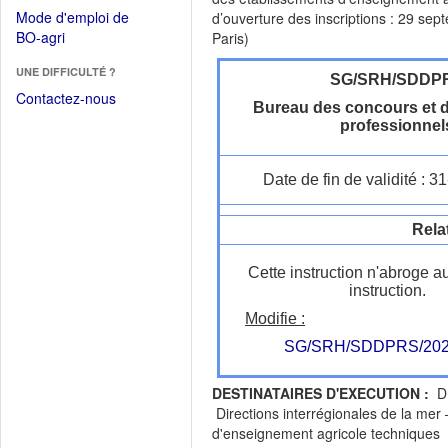
dans
dans
Mode d'emploi de
d’ouverture des inscriptions : 29 se
une
une
(Ouvrir
BO-agri
Paris)
autre
nouvelle
dans
fenêtre)
fenêtre)
UNE DIFFICULTÉ ?
une
SG/SRH/SDDP
nouvelle
Contactez-nous
Bureau des concours et 
fenêtre)
professionnel
Date de fin de validité : 
Rela
Cette instruction n'abroge a
instruction.
Modifie :
SG/SRH/SDDPRS/202
DESTINATAIRES D'EXECUTION :
DR
Directions interrégionales de la mer 
d'enseignement agricole techniques