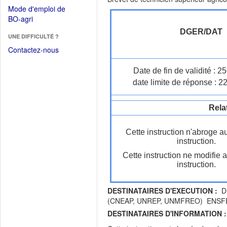
dans
dans
Mode d'emploi de
une
une
(Ouvrir
BO-agri
autre
nouvelle
dans
fenêtre)
DGER/DAT
fenêtre)
UNE DIFFICULTÉ ?
une
nouvelle
Contactez-nous
fenêtre)
Date de fin de validité : 
date limite de réponse : 2
Rela
Cette instruction n'abroge a
instruction.
Cette instruction ne modifie 
instruction.
DESTINATAIRES D'EXECUTION :
DR
(CNEAP, UNREP, UNMFREO) ENSF
DESTINATAIRES D'INFORMATION :