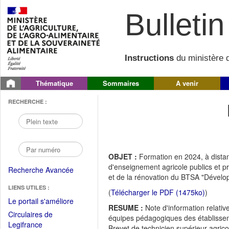
Bulletin 
Instructions
du ministère d
Thématique
Sommaires
A venir
RECHERCHE :
OBJET :
Formation en 2024, à dista
d'enseignement agricole publics et pr
Recherche Avancée
et de la rénovation du BTSA "Dévelop
LIENS UTILES :
(
Télécharger le PDF (1475ko)
)
(Fichier
Le portail s'améliore
RESUME :
Note d'information relativ
PDF
Circulaires de
équipes pédagogiques des établisseme
ouvrir
(Ouvrir
Legifrance
Brevet de technicien supérieur agric