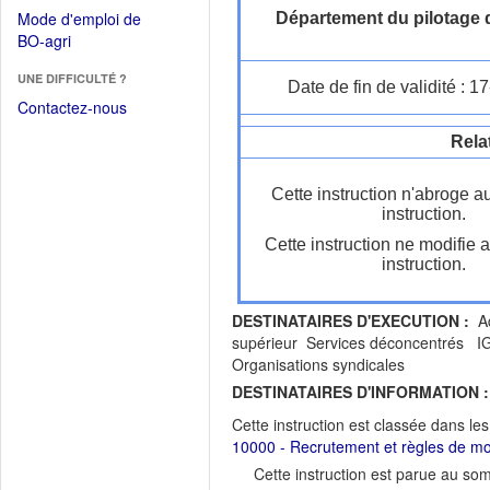
dans
dans
Mode d'emploi de
Département du pilotage d
une
une
(Ouvrir
BO-agri
autre
nouvelle
dans
fenêtre)
fenêtre)
UNE DIFFICULTÉ ?
une
Date de fin de validité : 
nouvelle
Contactez-nous
fenêtre)
Rela
Cette instruction n'abroge a
instruction.
Cette instruction ne modifie 
instruction.
DESTINATAIRES D'EXECUTION :
Ad
supérieur Services déconcentrés IG
Organisations syndicales
DESTINATAIRES D'INFORMATION :
Cette instruction est classée dans le
10000 - Recrutement et règles de mob
Cette instruction est parue au s