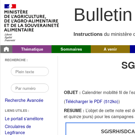
Bulletin 
Instructions
du ministère d
Thématique
Sommaires
A venir
RECHERCHE :
SG
OBJET :
Calendrier mobilité fil de 
Recherche Avancée
(
Télécharger le PDF (512ko)
)
RESUME :
L’objet de cette note est 
LIENS UTILES :
et quinze jours) pour les campagnes a
(Fichier
Le portail s'améliore
PDF
Circulaires de
ouvrir
(Ouvrir
SG/SRH/SDC
Legifrance