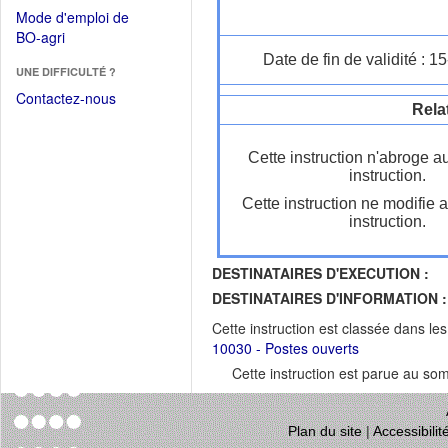
dans
dans
Mode d'emploi de
une
une
(Ouvrir
BO-agri
autre
nouvelle
dans
Date de fin de validité : 
fenêtre)
fenêtre)
UNE DIFFICULTÉ ?
une
nouvelle
Contactez-nous
Rela
fenêtre)
Cette instruction n'abroge a
instruction.
Cette instruction ne modifie 
instruction.
DESTINATAIRES D'EXECUTION :
DESTINATAIRES D'INFORMATION :
Cette instruction est classée dans le
10030 - Postes ouverts
Cette instruction est parue au s
Plan du site
|
Accessibili