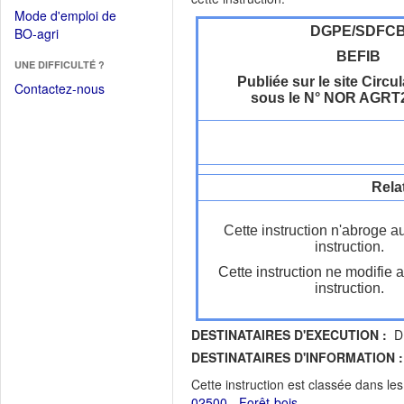
dans
dans
Mode d'emploi de
une
une
(Ouvrir
DGPE/SDFC
BO-agri
autre
nouvelle
dans
fenêtre)
BEFIB
fenêtre)
UNE DIFFICULTÉ ?
une
Publiée sur le site Circul
nouvelle
Contactez-nous
sous le N° NOR AGRT
fenêtre)
Rela
Cette instruction n'abroge a
instruction.
Cette instruction ne modifie 
instruction.
DESTINATAIRES D'EXECUTION :
DR
DESTINATAIRES D'INFORMATION :
Cette instruction est classée dans le
02500 - Forêt-bois