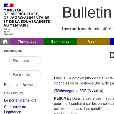
Bulletin 
Instructions
du ministère d
Thématique
Sommaires
A venir
RECHERCHE :
OBJET :
Aide exceptionnelle aux trav
incendies de la Teste-de-Buch, de La
Recherche Avancée
(
Télécharger le PDF (5630ko)
)
LIENS UTILES :
RESUME :
Dans le cadre des mesure
(Fichier
Le portail s'améliore
pour motif sanitaire sur les parcelles
PDF
Circulaires de
est mise en place. Les conditions et
ouvrir
(Ouvrir
Legifrance
cette instruction.