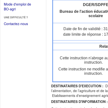
dans
dans
Mode d'emploi de
DGER/SDPF
une
une
(Ouvrir
BO-agri
autre
Bureau de l'action éducativ
nouvelle
dans
fenêtre)
scolaire
fenêtre)
UNE DIFFICULTÉ ?
une
nouvelle
Contactez-nous
fenêtre)
Date de fin de validité : 
date limite de réponse : 1
Rela
Cette instruction n'abroge a
instruction.
Cette instruction ne modifie 
instruction.
DESTINATAIRES D'EXECUTION :
Dir
l’alimentation, de l’agriculture et 
Etablissements d'enseignement agrico
DESTINATAIRES D'INFORMATION :