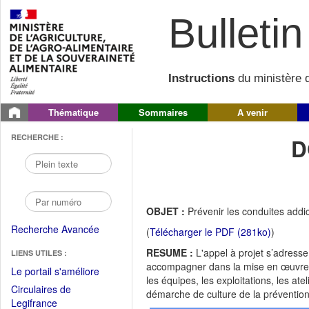
Bulletin 
Instructions
du ministère d
Thématique
Sommaires
A venir
RECHERCHE :
D
OBJET :
Prévenir les conduites addic
Recherche Avancée
(
Télécharger le PDF (281ko)
)
RESUME :
L'appel à projet s’adresse
LIENS UTILES :
accompagner dans la mise en œuvre d
(Fichier
Le portail s'améliore
les équipes, les exploitations, les at
PDF
Circulaires de
démarche de culture de la prévention
ouvrir
(Ouvrir
Legifrance