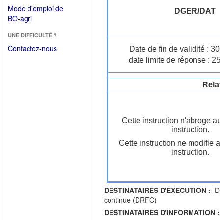
dans
dans
Mode d'emploi de
une
DGER/DAT
une
(Ouvrir
BO-agri
autre
nouvelle
dans
fenêtre)
fenêtre)
UNE DIFFICULTÉ ?
une
nouvelle
Contactez-nous
Date de fin de validité : 
fenêtre)
date limite de réponse : 2
Rela
Cette instruction n'abroge a
instruction.
Cette instruction ne modifie 
instruction.
DESTINATAIRES D'EXECUTION :
DR
continue (DRFC)
DESTINATAIRES D'INFORMATION :