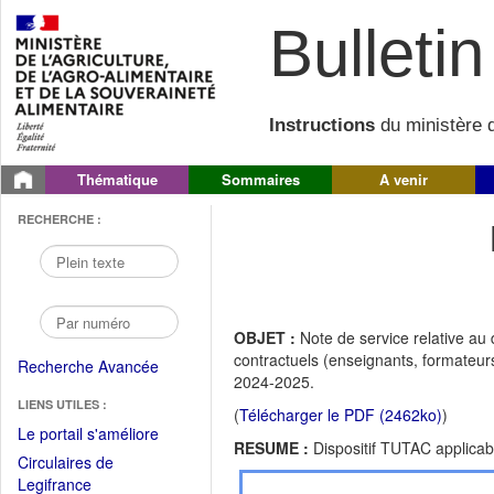
Bulletin 
Instructions
du ministère d
Thématique
Sommaires
A venir
RECHERCHE :
OBJET :
Note de service relative au 
contractuels (enseignants, formateur
Recherche Avancée
2024-2025.
LIENS UTILES :
(
Télécharger le PDF (2462ko)
)
(Fichier
Le portail s'améliore
RESUME :
Dispositif TUTAC applicab
PDF
Circulaires de
ouvrir
(Ouvrir
Legifrance