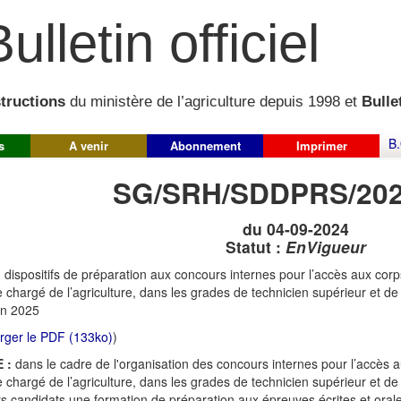
ulletin officiel
structions
du ministère de l’agriculture depuis 1998 et
Bullet
B.
s
A venir
Abonnement
Imprimer
SG/SRH/SDDPRS/202
du 04-09-2024
Statut :
EnVigueur
:
dispositifs de préparation aux concours internes pour l’accès aux cor
e chargé de l’agriculture, dans les grades de technicien supérieur et de t
on 2025
rger le PDF (133ko)
)
 :
dans le cadre de l'organisation des concours internes pour l’accès 
e chargé de l’agriculture, dans les grades de technicien supérieur et d
rs candidats une formation de préparation aux épreuves écrites et oral