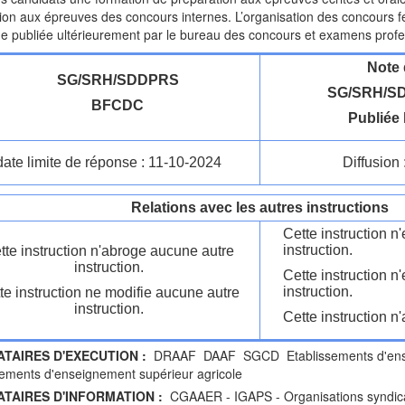
ion aux épreuves des concours internes. L’organisation des concours fe
ue publiée ultérieurement par le bureau des concours et examens profe
Note 
SG/SRH/SDDPRS
SG/SRH/SD
BFCDC
Publiée 
date limite de réponse : 11-10-2024
Diffusion 
Relations avec les autres instructions
Cette instruction 
instruction.
tte instruction n'abroge aucune autre
instruction.
Cette instruction n
instruction.
te instruction ne modifie aucune autre
instruction.
Cette instruction n'
ATAIRES D'EXECUTION :
DRAAF DAAF SGCD Etablissements d'ensei
ements d'enseignement supérieur agricole
ATAIRES D'INFORMATION :
CGAAER - IGAPS - Organisations syndical