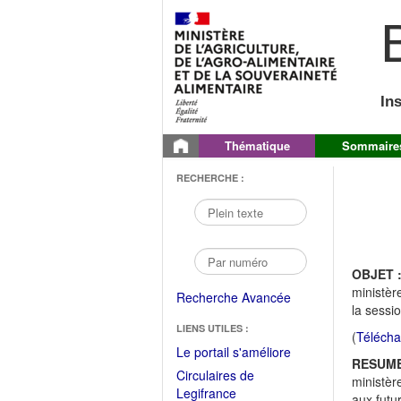
B
In
Thématique
Sommaire
RECHERCHE :
OBJET 
ministèr
Recherche Avancée
la sessi
LIENS UTILES :
(
Télécha
(Fichier
Le portail s'améliore
RESUME
PDF
Circulaires de
ministèr
ouvrir
(Ouvrir
Legifrance
aux futu