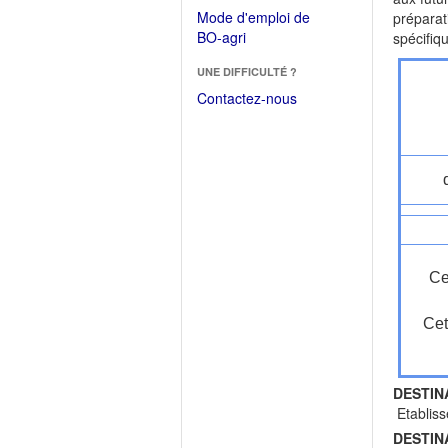
dans
dans
Mode d'emploi de
préparat
une
une
(Ouvrir
BO-agri
spécifiq
autre
nouvelle
dans
fenêtre)
fenêtre)
UNE DIFFICULTÉ ?
une
nouvelle
Contactez-nous
fenêtre)
Ce
Cet
DESTIN
Etabliss
DESTIN