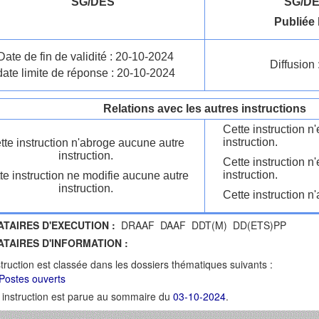
SG/DES
SG/DE
Publiée 
Date de fin de validité : 20-10-2024
Diffusion 
date limite de réponse : 20-10-2024
Relations avec les autres instructions
Cette instruction 
instruction.
tte instruction n'abroge aucune autre
instruction.
Cette instruction n
instruction.
te instruction ne modifie aucune autre
instruction.
Cette instruction n'
ATAIRES D'EXECUTION :
DRAAF DAAF DDT(M) DD(ETS)PP
ATAIRES D'INFORMATION :
struction est classée dans les dossiers thématiques suivants :
Postes ouverts
 instruction est parue au sommaire du
03-10-2024
.