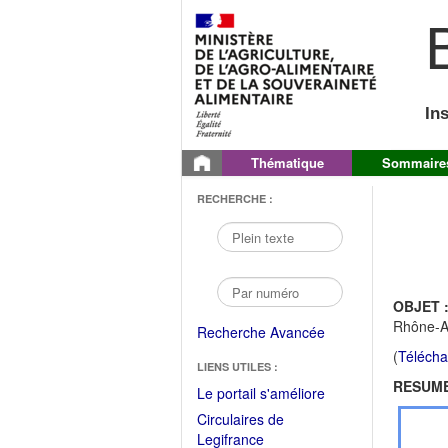
B
In
Thématique
Sommaire
RECHERCHE :
OBJET 
Rhône-A
Recherche Avancée
(
Télécha
LIENS UTILES :
RESUME
(Fichier
Le portail s'améliore
PDF
Circulaires de
ouvrir
(Ouvrir
Legifrance