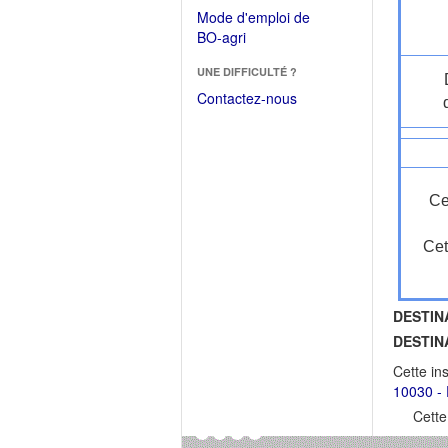
dans
dans
Mode d'emploi de
une
une
(Ouvrir
BO-agri
autre
nouvelle
dans
fenêtre)
fenêtre)
UNE DIFFICULTÉ ?
une
nouvelle
Contactez-nous
fenêtre)
Ce
Cet
DESTIN
DESTIN
Cette in
10030 - 
Cette