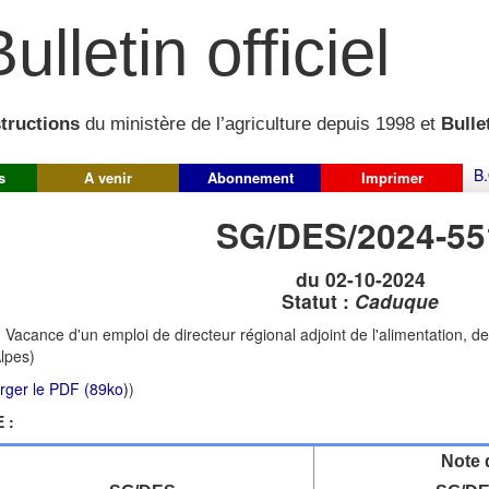
ulletin officiel
structions
du ministère de l’agriculture depuis 1998 et
Bullet
B.
s
A venir
Abonnement
Imprimer
SG/DES/2024-55
du 02-10-2024
Statut :
Caduque
:
Vacance d'un emploi de directeur régional adjoint de l'alimentation, de 
lpes)
rger le PDF (89ko)
)
 :
Note 