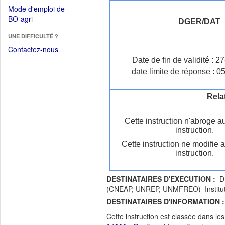
dans
dans
Mode d'emploi de
une
une
(Ouvrir
BO-agri
autre
DGER/DAT
nouvelle
dans
fenêtre)
fenêtre)
UNE DIFFICULTÉ ?
une
nouvelle
Contactez-nous
fenêtre)
Date de fin de validité : 
date limite de réponse : 0
Rela
Cette instruction n'abroge a
instruction.
Cette instruction ne modifie 
instruction.
DESTINATAIRES D'EXECUTION :
DR
(CNEAP, UNREP, UNMFREO) Institut
DESTINATAIRES D'INFORMATION :
Cette instruction est classée dans le