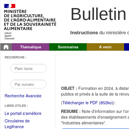
Bulletin 
Instructions
du ministère d
Thématique
Sommaires
A venir
RECHERCHE :
OBJET :
Formation en 2024, à dista
publics et privés à la suite de la rén
Recherche Avancée
(
Télécharger le PDF (852ko)
)
LIENS UTILES :
RESUME :
Note d'information sur l'
(Fichier
Le portail s'améliore
des établissements d'enseignement agr
PDF
Circulaires de
"Industries alimentaires".
ouvrir
(Ouvrir
Legifrance