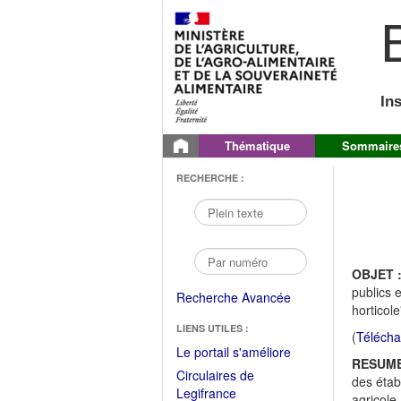
B
In
Thématique
Sommaire
RECHERCHE :
OBJET 
publics 
Recherche Avancée
horticol
LIENS UTILES :
(
Télécha
(Fichier
Le portail s'améliore
RESUME
PDF
Circulaires de
des étab
ouvrir
(Ouvrir
Legifrance
agricole