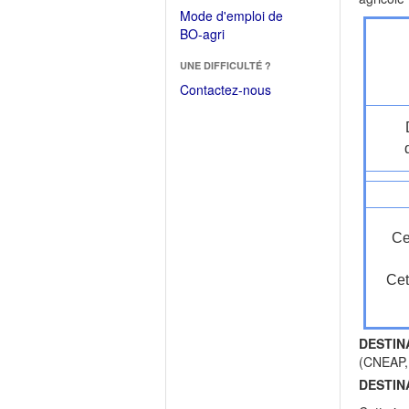
dans
dans
Mode d'emploi de
une
une
(Ouvrir
BO-agri
autre
nouvelle
dans
fenêtre)
fenêtre)
UNE DIFFICULTÉ ?
une
nouvelle
Contactez-nous
fenêtre)
Ce
Cet
DESTIN
(CNEAP,
DESTIN