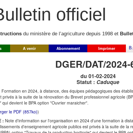
ulletin officiel
structions
du ministère de l’agriculture depuis 1998 et
Bullet
B.
s
A venir
Abonnement
Imprimer
DGER/DAT/2024-
du 01-02-2024
Statut :
Caduque
:
Formation en 2024, à distance, des équipes pédagogiques des établ
et privés à la suite de la rénovation du Brevet professionnel agricole (B
e" qui devient le BPA option "Ouvrier maraicher".
rger le PDF (857ko)
)
 :
Note d'information sur l'organisation en 2024 d'une formation à di
lissements d'enseignement agricole publics est privés à la suite de la 
 (BPA) option "Travaux de la production horticole" qui devient le BPA op