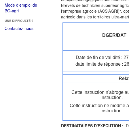
dans
dans
Mode d'emploi de
Brevets de technicien supérieur agri
une
une
(Ouvrir
BO-agri
l'entreprise agricole (ACS'AGRI)", opti
autre
nouvelle
dans
agricole dans les territoires ultra-mar
fenêtre)
fenêtre)
UNE DIFFICULTÉ ?
une
nouvelle
Contactez-nous
fenêtre)
DGER/DAT
Date de fin de validité : 
date limite de réponse : 2
Rela
Cette instruction n'abroge a
instruction.
Cette instruction ne modifie 
instruction.
DESTINATAIRES D'EXECUTION :
DR