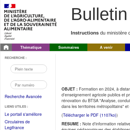
Bulletin 
Instructions
du ministère d
Thématique
Sommaires
A venir
RECHERCHE :
OBJET :
Formation en 2024, à dista
d'enseignement agricole publics et pr
Recherche Avancée
rénovation du BTSA "Analyse, conduite
dans les territoires métropolitains" et 
LIENS UTILES :
(Fichier
Le portail s'améliore
(
Télécharger le PDF (1107ko)
)
PDF
Circulaires de
RESUME :
Note d'information relativ
ouvrir
(Ouvrir
Legifrance
équipes pédagogiques des établisseme