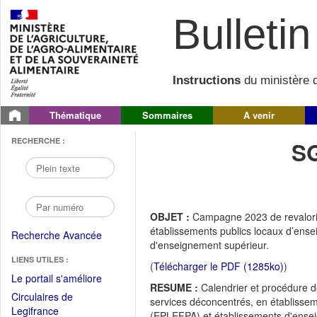
Bulletin 
Instructions
du ministère d
Thématique
Sommaires
A venir
RECHERCHE :
S
OBJET :
Campagne 2023 de revaloris
établissements publics locaux d’ense
Recherche Avancée
d'enseignement supérieur.
LIENS UTILES :
(
Télécharger le PDF (1285ko)
)
(Fichier
Le portail s'améliore
RESUME :
Calendrier et procédure de
PDF
Circulaires de
services déconcentrés, en établissem
ouvrir
(Ouvrir
Legifrance
(EPLEFPA) et établissements d'ense