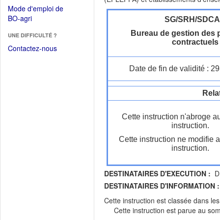
dans
dans
Mode d'emploi de
une
une
(Ouvrir
BO-agri
SG/SRH/SDC
autre
nouvelle
dans
fenêtre)
Bureau de gestion des 
fenêtre)
UNE DIFFICULTÉ ?
une
contractuels
nouvelle
Contactez-nous
fenêtre)
Date de fin de validité : 
Rela
Cette instruction n'abroge a
instruction.
Cette instruction ne modifie 
instruction.
DESTINATAIRES D'EXECUTION :
DR
DESTINATAIRES D'INFORMATION :
Cette instruction est classée dans le
Cette instruction est parue au s