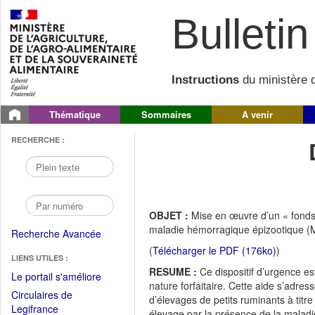
Bulletin 
Instructions
du ministère d
Thématique
Sommaires
A venir
RECHERCHE :
OBJET :
Mise en œuvre d’un « fonds 
maladie hémorragique épizootique 
Recherche Avancée
(
Télécharger le PDF (176ko)
)
LIENS UTILES :
RESUME :
Ce dispositif d’urgence es
(Fichier
Le portail s'améliore
nature forfaitaire. Cette aide s’adress
PDF
Circulaires de
d’élevages de petits ruminants à titr
ouvrir
(Ouvrir
Legifrance
élevage par la présence de la maladie 