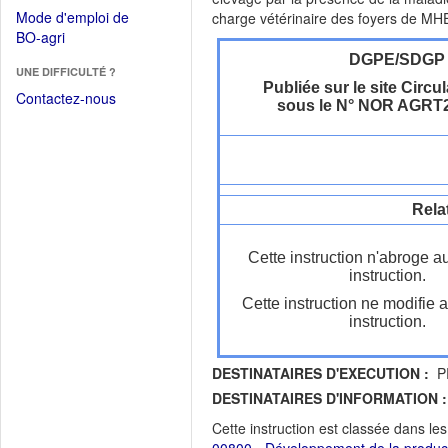
dans
dans
Mode d'emploi de
charge vétérinaire des foyers de MHE 
une
une
(Ouvrir
BO-agri
autre
nouvelle
dans
DGPE/SDGP
fenêtre)
fenêtre)
UNE DIFFICULTÉ ?
une
Publiée sur le site Circul
nouvelle
Contactez-nous
sous le N° NOR AGRT
fenêtre)
Rela
Cette instruction n'abroge a
instruction.
Cette instruction ne modifie 
instruction.
DESTINATAIRES D'EXECUTION :
PR
DESTINATAIRES D'INFORMATION :
Cette instruction est classée dans le