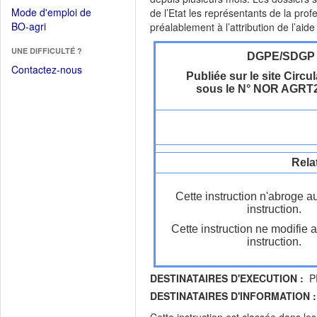
dans
dans
Mode d'emploi de
de l’Etat les représentants de la pro
une
une
(Ouvrir
BO-agri
préalablement à l’attribution de l’aid
autre
nouvelle
dans
fenêtre)
fenêtre)
UNE DIFFICULTÉ ?
une
DGPE/SDGP
nouvelle
Contactez-nous
Publiée sur le site Circul
fenêtre)
sous le N° NOR AGRT
Rela
Cette instruction n'abroge a
instruction.
Cette instruction ne modifie 
instruction.
DESTINATAIRES D'EXECUTION :
PR
DESTINATAIRES D'INFORMATION :