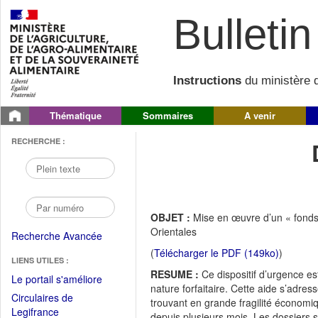
Bulletin 
Instructions
du ministère d
Thématique
Sommaires
A venir
RECHERCHE :
OBJET :
Mise en œuvre d’un « fonds 
Orientales
Recherche Avancée
(
Télécharger le PDF (149ko)
)
LIENS UTILES :
RESUME :
Ce dispositif d’urgence es
(Fichier
Le portail s'améliore
nature forfaitaire. Cette aide s’adr
PDF
Circulaires de
trouvant en grande fragilité économiq
ouvrir
(Ouvrir
Legifrance
depuis plusieurs mois. Les dossiers s