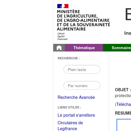
B
In
Thématique
Sommaire
RECHERCHE :
OBJET 
protecti
Recherche Avancée
(
Télécha
LIENS UTILES :
RESUME
(Fichier
Le portail s'améliore
PDF
Circulaires de
ouvrir
(Ouvrir
Legifrance