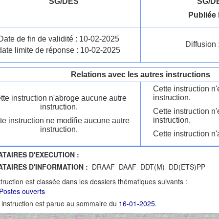
SG/DES
SG/DE
Publiée 
Date de fin de validité : 10-02-2025
Diffusion 
date limite de réponse : 10-02-2025
Relations avec les autres instructions
Cette instruction 
instruction.
tte instruction n'abroge aucune autre
instruction.
Cette instruction n
instruction.
te instruction ne modifie aucune autre
instruction.
Cette instruction n'
ATAIRES D'EXECUTION :
ATAIRES D'INFORMATION :
DRAAF DAAF DDT(M) DD(ETS)PP
struction est classée dans les dossiers thématiques suivants :
Postes ouverts
 instruction est parue au sommaire du
16-01-2025
.