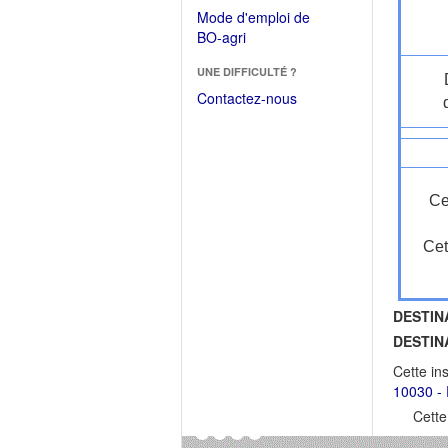
dans
dans
Mode d'emploi de
une
une
(Ouvrir
BO-agri
autre
nouvelle
dans
fenêtre)
fenêtre)
UNE DIFFICULTÉ ?
une
nouvelle
Contactez-nous
fenêtre)
Ce
Cet
DESTIN
DESTIN
Cette in
10030 - 
Cette