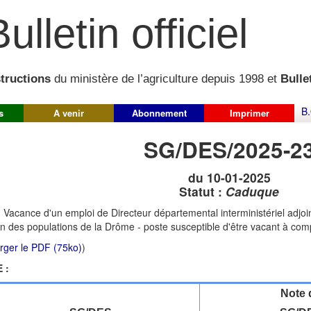
ulletin officiel
structions
du ministère de l’agriculture depuis 1998 et
Bullet
B.
s
A venir
Abonnement
Imprimer
SG/DES/2025-2
du 10-01-2025
Statut :
Caduque
:
Vacance d'un emploi de Directeur départemental interministériel adjoin
on des populations de la Drôme - poste susceptible d'être vacant à co
rger le PDF (75ko)
)
 :
Note 