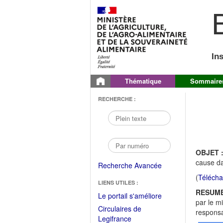
B
In
Thématique
Sommaire
RECHERCHE :
OBJET 
cause da
Recherche Avancée
(
Télécha
LIENS UTILES :
RESUME
(Fichier
Le portail s'améliore
par le m
PDF
Circulaires de
responsa
ouvrir
(Ouvrir
Legifrance