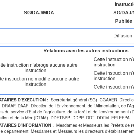
Instruct
SG/DAJ/MDA
SG/DAJ/
Publiée 
Diffusion 
Relations avec les autres instructions
Cette instruction 
instruction.
tte instruction n'abroge aucune autre
instruction.
Cette instruction n
instruction.
te instruction ne modifie aucune autre
instruction.
Cette instruction n'
ATAIRES D'EXECUTION :
Secrétariat général (SG) CGAAER Directi
DRAAF, DAAF Direction de l'Environnement, de l'Alimentation, de l'Agr
ns du service d'Etat de l'agriculture, de la forêt et de l'environnement 
ntation et de la Mer (DTAM) DDETSPP DDPP DDT DDTM EPLEFPA
ATAIRES D'INFORMATION :
Mesdames et Messieurs les Préfets de r
de département Mesdames et Messieurs les directeurs d'établissements