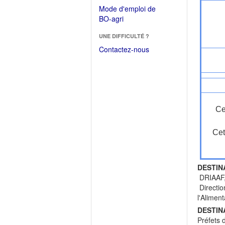
dans
dans
Mode d'emploi de
une
une
(Ouvrir
BO-agri
autre
nouvelle
dans
fenêtre)
fenêtre)
UNE DIFFICULTÉ ?
une
nouvelle
Contactez-nous
fenêtre)
Ce
Cet
DESTIN
DRIAAF, 
Directio
l'Alime
DESTIN
Préfets 