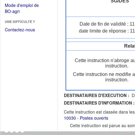
dans
SG/DES
dans
Mode d'emploi de
une
une
(Ouvrir
BO-agri
autre
nouvelle
dans
fenêtre)
fenêtre)
UNE DIFFICULTÉ ?
une
Date de fin de validité : 
nouvelle
Contactez-nous
date limite de réponse : 1
fenêtre)
Rela
Cette instruction n'abroge a
instruction.
Cette instruction ne modifie 
instruction.
DESTINATAIRES D'EXECUTION :
DR
DESTINATAIRES D'INFORMATION :
Cette instruction est classée dans le
10030 - Postes ouverts
Cette instruction est parue au s