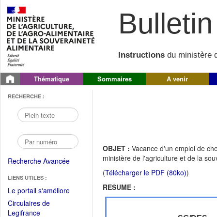
Bulletin 
Instructions
du ministère d
Thématique
Sommaires
A venir
RECHERCHE :
OBJET :
Vacance d'un emploi de chef 
ministère de l'agriculture et de la so
Recherche Avancée
(
Télécharger le PDF (80ko)
)
LIENS UTILES :
RESUME :
(Fichier
Le portail s'améliore
PDF
Circulaires de
ouvrir
(Ouvrir
Legifrance