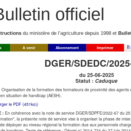
ulletin officiel
structions
du ministère de l’agriculture depuis 1998 et
Bullet
B.
s
A venir
Abonnement
Imprimer
DGER/SDEDC/2025
du 25-06-2025
Statut :
Caduque
:
Organisation de la formation des formateurs de proximité des agent
 en situation de handicap (AESH).
rger le PDF (451ko)
)
 :
En cohérence avec la note de service DGER/SDPFE/2022-67 du 25 
ormation", la présente note de service vise à organiser la phase de mi
de déployer au niveau régional la formation due aux personnels char
n de handicap. Texte de référence : Décret n° 2014-724 du 27 juin 2014