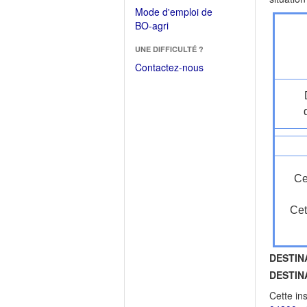
dans
dans
Mode d'emploi de
une
une
(Ouvrir
BO-agri
autre
nouvelle
dans
fenêtre)
fenêtre)
UNE DIFFICULTÉ ?
une
nouvelle
Contactez-nous
fenêtre)
Ce
Cet
DESTIN
DESTIN
Cette in