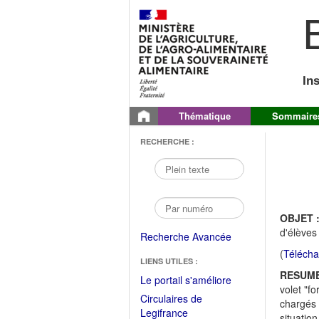
B
In
Thématique
Sommaire
RECHERCHE :
OBJET 
d'élèves
Recherche Avancée
(
Télécha
LIENS UTILES :
RESUME
(Fichier
Le portail s'améliore
volet "f
PDF
Circulaires de
chargés 
ouvrir
(Ouvrir
Legifrance
situatio